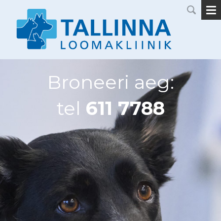
Broneeri aeg:
tel
611 7788