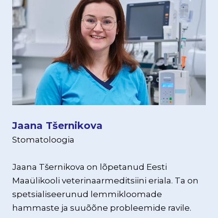
Jaana Tšernikova
Stomatoloogia
Jaana Tšernikova on lõpetanud Eesti
Maaülikooli veterinaarmeditsiini eriala. Ta on
spetsialiseerunud lemmikloomade
hammaste ja suuõõne probleemide ravile.