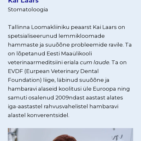
Kai Laars
Stomatoloogia
Tallinna Loomakliiniku peaarst Kai Laars on
spetsialiseerunud lemmikloomade
hammaste ja suuõõne probleemide ravile. Ta
on lõpetanud Eesti Maaülikooli
veterinaarmeditsiini eriala
cum laude
. Ta on
EVDF (Eurpean Veterinary Dental
Foundation) liige, läbinud suuõõne ja
hambaravi alaseid koolitusi üle Euroopa ning
samuti osalenud 2009ndast aastast alates
iga-aastastel rahvusvahelistel hambaravi
alastel konverentsidel.