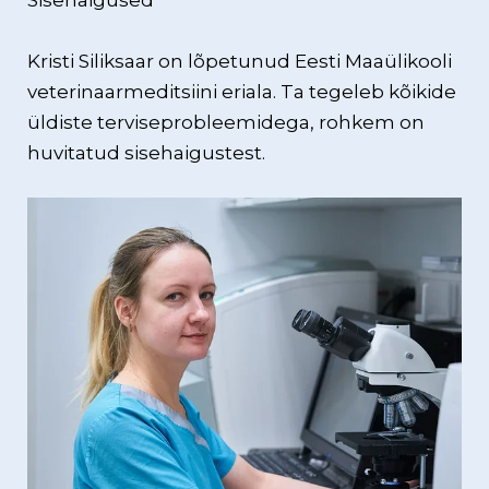
Sisehaigused
Kristi Siliksaar on lõpetunud Eesti Maaülikooli
veterinaarmeditsiini eriala. Ta tegeleb kõikide
üldiste terviseprobleemidega, rohkem on
huvitatud sisehaigustest.