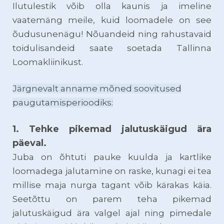
Ilutulestik võib olla kaunis ja imeline
vaatemäng meile, kuid loomadele on see
õudusunenägu! Nõuandeid ning rahustavaid
toidulisandeid saate soetada Tallinna
Loomakliinikust.
Järgnevalt anname mõned soovitused
paugutamisperioodiks:
1. Tehke pikemad jalutuskäigud ära
päeval.
Juba on õhtuti pauke kuulda ja kartlike
loomadega jalutamine on raske, kunagi ei tea
millise maja nurga tagant võib kära
kas käia.
Seetõttu on parem teha pikemad
jalutuskäigud ära valgel ajal ning pimedale