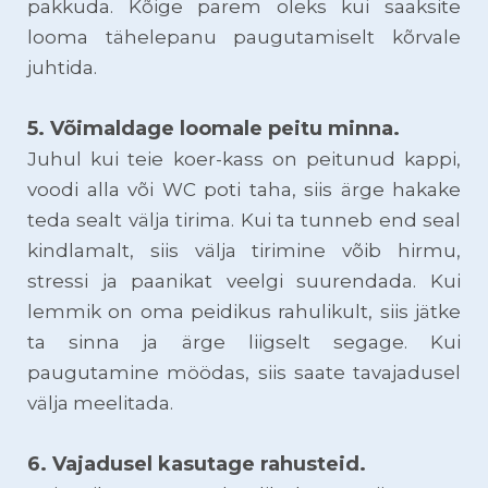
pakkuda. Kõige parem oleks kui saaksite
looma tähelepanu paugutamiselt kõrvale
juhtida.
5. Võimaldage loomale peitu minna.
Juhul kui teie koer-kass on peitunud kappi,
voodi alla või WC poti taha, siis ärge hakake
teda sealt välja tirima. Kui ta tunneb end seal
kindlamalt, siis välja tirimine võib hirmu,
stressi ja paanikat veelgi suurendada. Kui
lemmik on oma peidikus rahulikult, siis jätke
ta sinna ja ärge liigselt segage. Kui
paugutamine möödas, siis saate tavajadusel
välja meelitada.
6. Vajadusel kasutage rahusteid.