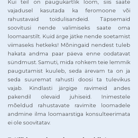
Kui teil on paugukartlik loom, siis saate
vajadusel kasutada ka feromoone või
rahustavaid toidulisandeid. Täpsemaid
soovitusi nende valimiseks saate oma
loomaarstilt. Kuid ärge jätke nende soetamist
viimaseks hetkeks! Mõningaid nendest tuleb
hakata andma paar päeva enne oodatavat
sündmust. Samuti, mida rohkem teie lemmik
paugutamist kuuleb, seda ärevam ta on ja
seda suuremat rahusti doosi ta tulevikus
vajab. Kindlasti järgige ravimeid andes
pakendil olevaid juhiseid. Inimestele
mõeldud rahustavate ravimite loomadele
andmine ilma loomaarstiga konsulteerimata
ei ole soovitatav.