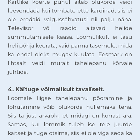
Kartlike koerte puhul aitab olukorda veidi
leevendada kui tõmbate ette kardinad, siis ei
ole eredaid valgussähvatusi nii palju näha.
Televiisor või raadio aitavad helide
summutamisele kaasa. Loomulikult ei tasu
heli põhja keerata, vaid panna tasemele, mida
ka endal oleks mugav kuulata. Eesmärk on
lihtsalt veidi müralt tähelepanu kõrvale
juhtida.
4. Käituge võimalikult tavaliselt.
Loomale liigse tähelepanu pööramine ja
lohutamine võib olukorda hullemaks teha.
Siis ta just arvabki, et midagi on korrast ära.
Samas, kui lemmik tuleb ise teie juurde
kaitset ja tuge otsima, siis ei ole viga seda ka