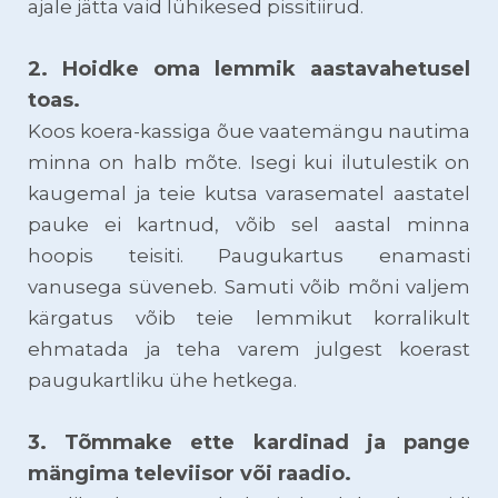
ajale jätta vaid lühikesed pissitiirud.
2. Hoidke oma lemmik aastavahetusel
toas.
Koos koera-kassiga õue vaatemängu nautima
minna on halb mõte. Isegi kui ilutulestik on
kaugemal ja teie kutsa varasematel aastatel
pauke ei kartnud, võib sel aastal minna
hoopis teisiti. Paugukartus enamasti
vanusega süveneb. Samuti võib mõni valjem
kärgatus võib teie lemmikut korralikult
ehmatada ja teha varem julgest koerast
paugukartliku ühe hetkega.
3. Tõmmake ette kardinad ja pange
mängima televiisor või raadio.