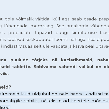
 pole võimalik vältida, küll aga saab osade prep
ing lühendada imemisaeg. See omakorda vähend
mik preparaate tapavad puugi kinnitumise faa
 mis tapavad kokkupuutel looma nahaga. Peale puu
indlasti visuaalselt üle vaadata ja karva peal uita
da puukide tõrjeks nii kaelarihmasid, naha
seid tablette. Sobivaima vahendi valikul on olu
iis.
meid?
valtoimeid kuid üldjuhul on neid harva. Kindlasti ta
oomaliigile sobilik, näiteks osad koertele mõeld
lised.