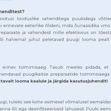
ahenditest?
ovitusi looduslike vahenditega puukidega võitle
 erinevate eeterlike õlideni, mida õunaäädika vms
preparaate ja vahendeid mille efektiivsus on tões
või halvemal juhul peletavad puugi looma pealt
il erinev toimimisaeg. Tasub meeles pidada, e
ndavad puugikaitse preparaatide toimimisaega ja
stavalt looma kaalule ja järgida kasutusjuhendit!
gi, tuleks see kohe esimesel võimalusel eemalda
nna õli ega desinfitseerivaid lahuseid. Puuki eem