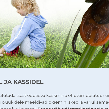
 JA KASSIDEL
uulutada, sest ööpäeva keskmine õhutemperatuur 
igi puukidele meeldivad pigem niisked ja varjulisem
 linnas kui ka maal.
Seega võivad lemmikud peale m