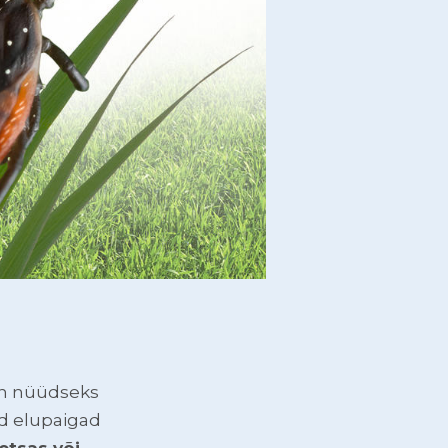
on nüüdseks
ad elupaigad
etsas või