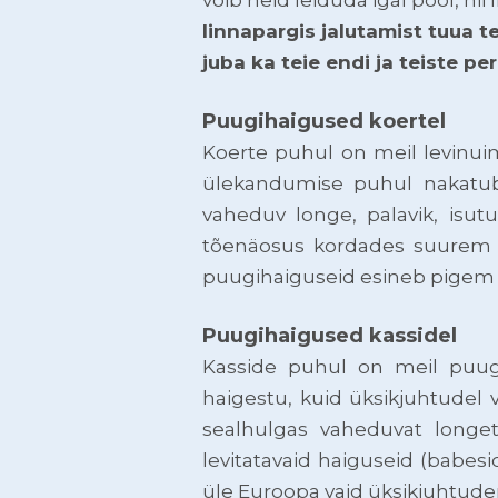
linnapargis jalutamist tuua t
juba ka teie endi ja teiste pe
Puugihaigused koertel
Koerte puhul on meil levinuim
ülekandumise puhul nakatub 
vaheduv longe, palavik, isu
tõenäosus kordades suurem (c
puugihaiguseid esineb pigem L
Puugihaigused kassidel
Kasside puhul on meil puugi
haigestu, kuid üksikjuhtudel
sealhulgas vaheduvat longet,
levitatavaid haiguseid (babesi
üle Euroopa vaid üksikjuhtude