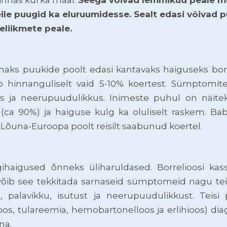
eile puugid ka eluruumidesse. Sealt edasi võivad 
reliikmete peale.
aks puukide poolt edasi kantavaks haiguseks borre
hinnanguliselt vaid 5-10% koertest. Sümptomite
tus ja neerupuudulikkus. Inimeste puhul on näit
a 90%) ja haiguse kulg ka oluliselt raskem. Babes
õuna-Euroopa poolt reisilt saabunud koertel.
haigused õnneks üliharuldased. Borrelioosi kass
 võib see tekkitada sarnaseid sümptomeid nagu tei
 palavikku, isutust ja neerupuudulikkust. Teisi
oos, tulareemia, hemobartonelloos ja erlihioos) di
na.