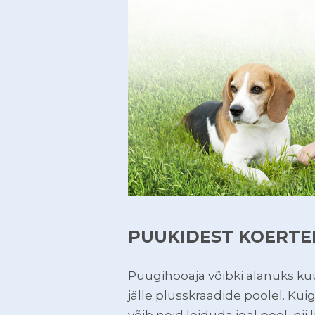
PUUKIDEST KOERTEL
Puugihooaja võibki alanuks k
jälle plusskraadide poolel. Ku
võib neid leiduda igal pool, nii