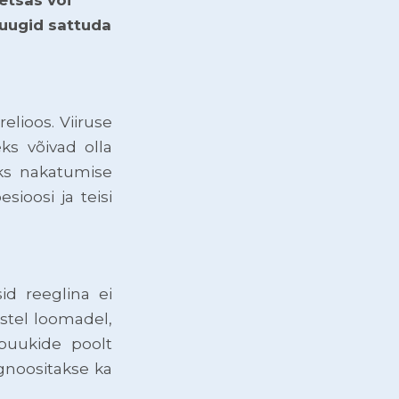
puugid sattuda
lioos. Viiruse
ks võivad olla
eks nakatumise
ioosi ja teisi
id reeglina ei
stel loomadel,
 puukide poolt
agnoositakse ka