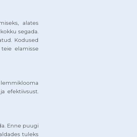
miseks, alates
 kokku segada.
tatud. Kodused
 teie elamisse
t lemmiklooma
 efektiivsust.
da. Enne puugi
aldades tuleks