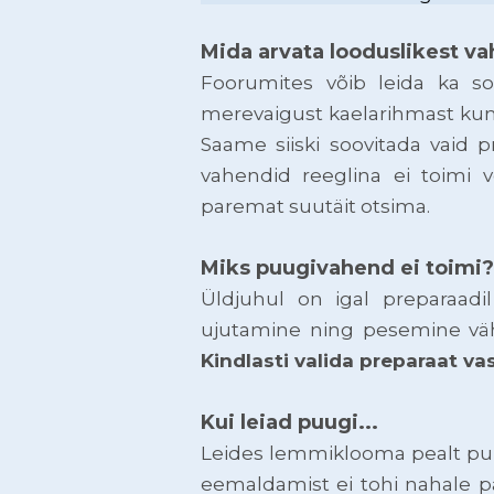
Mida arvata looduslikest v
Foorumites võib leida ka so
merevaigust kaelarihmast kuni
Saame siiski soovitada vaid 
vahendid reeglina ei toimi 
paremat suutäit otsima.
Miks puugivahend ei toimi?
Üldjuhul on igal preparaad
ujutamine ning pesemine vähe
Kindlasti valida preparaat va
Kui leiad puugi...
Leides lemmiklooma pealt puu
eemaldamist ei tohi nahale pa