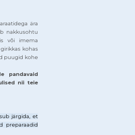
araatidega ära
ab nakkusohtu
sis või imema
girikkas kohas
vad puugid kohe
le pandavaid
lised nii teie
sub järgida, et
ud preparaadid