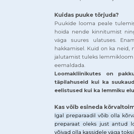
Kuidas puuke tõrjuda?
Puukide looma peale tulemist
hoida nende kinnitumist n
väga suures ulatuses. Ena
hakkamisel. Kuid on ka neid,
jalutamist tuleks lemmikloom k
eemaldada.
Loomakliinikutes on pakku
täpilahuseid kui ka suukaud
eelistused kui ka lemmiku eluv
Kas võib esineda kõrvaltoi
Igal preparaadil võib olla kõr
preparaat oleks just antud l
võivad olla kassidele väga toksi